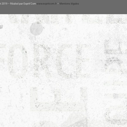
t 2019 – Réalisé par Esprit’Com
www.espritcom.fr
–
Mentions légales