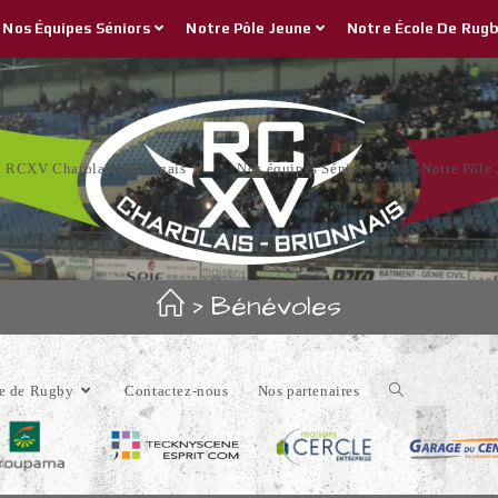
Nos Équipes Séniors
Notre Pôle Jeune
Notre École De Rug
u RCXV Charolais-Brionnais
Nos équipes Séniors
Notre Pôle
>
Bénévoles
le de Rugby
Contactez-nous
Nos partenaires