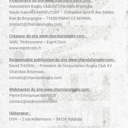
Propriétaire du site www.charolaisrugby.com :
Association Rugby Club XV Charolais Brionnais
Stade Gabriel DARRIEUTORT – Complexe Sportif des Sables
Rue de Bourgogne – 71600 PARAY LE MONIAL
contact@charolaisrugby.com
Créateur du site www.charolaisrugby.com :
SARL Tecknyscene – Esprit’Com
www.espritcom.fr
Responsable publication du site www.charolaisrugby.com :
David THORAL – Président de l’Association Rugby Club XV
Charolais Brionnais
contact@charolaisrugby.com
Webmaster du site www.charolaisrugby.com :
Pierre-Emmanuel MANSUY
contact@tecknyscene.com
Hébergeur :
OVH – 2 rue Kellermann – 59100 Roubaix